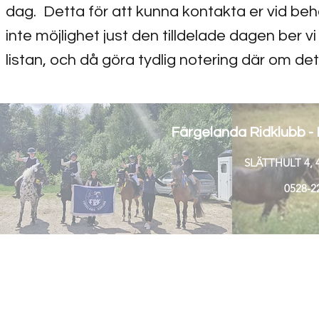
dag. Detta för att kunna kontakta er vid be
inte möjlighet just den tilldelade dagen ber 
listan, och då göra tydlig notering där om det
Färgelanda Ridklubb - E
SLÄTTHULT 4, 
0528-22