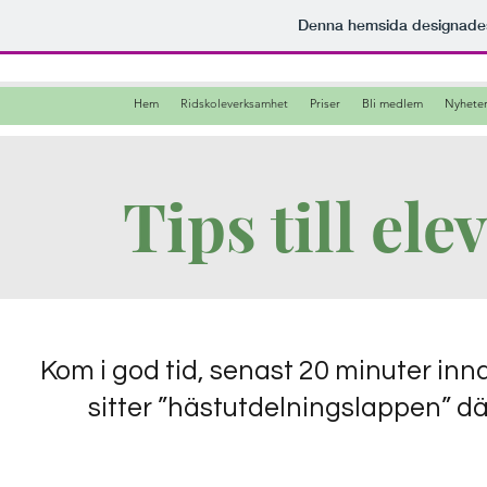
Denna hemsida designad
Hem
Ridskoleverksamhet
Priser
Bli medlem
Nyhete
Tips till ele
Kom i god tid, senast 20 minuter inna
sitter ”hästutdelningslappen” där