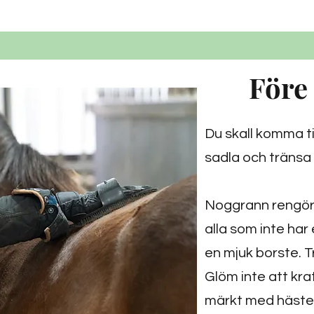
Före
Du skall komma til
sadla och tränsa 
Noggrann rengöri
alla som inte har 
en mjuk borste. T
Glöm inte att kra
märkt med hästens